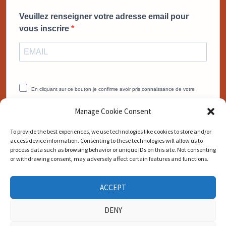
Veuillez renseigner votre adresse email pour
vous inscrire
En cliquant sur ce bouton je confirme avoir pris connaissance de votre
politique de confidentialité.
Manage Cookie Consent
Vous pouvez vous désinscrire à tout moment en cliquant sur le lien
présent dans nos emails.
To provide the best experiences, we use technologies like cookies to store and/or
access device information. Consenting to these technologies will allow us to
JE VEUX MON BONUS MAINTENANT
process data such as browsing behavior or unique IDs on this site. Not consenting
or withdrawing consent, may adversely affect certain features and functions.
ACCEPT
DENY