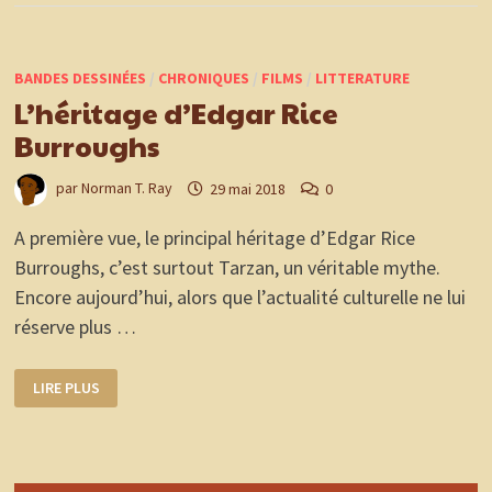
BANDES DESSINÉES
/
CHRONIQUES
/
FILMS
/
LITTERATURE
L’héritage d’Edgar Rice
Burroughs
par
Norman T. Ray
29 mai 2018
0
A première vue, le principal héritage d’Edgar Rice
Burroughs, c’est surtout Tarzan, un véritable mythe.
Encore aujourd’hui, alors que l’actualité culturelle ne lui
réserve plus …
L’HÉRITAGE
LIRE PLUS
D’EDGAR
RICE
BURROUGHS