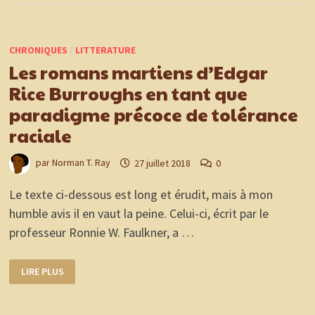
CHRONIQUES
/
LITTERATURE
Les romans martiens d’Edgar
Rice Burroughs en tant que
paradigme précoce de tolérance
raciale
par
Norman T. Ray
27 juillet 2018
0
Le texte ci-dessous est long et érudit, mais à mon
humble avis il en vaut la peine. Celui-ci, écrit par le
professeur Ronnie W. Faulkner, a …
LES
LIRE PLUS
ROMANS
MARTIENS
D’EDGAR
RICE
BURROUGHS