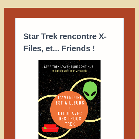
EN
TANT
QUE
PARADIGME
PRÉCOCE
DE
TOLÉRANCE
RACIALE
Star Trek rencontre X-
Files, et... Friends !