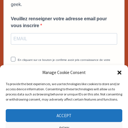
geek.
Veuillez renseigner votre adresse email pour
vous inscrire
En cliquant sur ce bouton je confirme avoir pris connaissance de votre
politique de confidentialité.
Manage Cookie Consent
Vous pouvez vous désinscrire à tout moment en cliquant sur le lien
présent dans nos emails.
To provide the best experiences, we use technologies like cookies to store and/or
access device information. Consenting to these technologies will allow us to
JE VEUX MON BONUS MAINTENANT
process data such as browsing behavior or unique IDs on this site. Not consenting
or withdrawing consent, may adversely affect certain features and functions.
ACCEPT