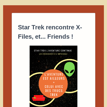
UN
ROMAN
DE
SCIENCE-
FICTION
ABSOLUMENT
GÉNIAL
!
Star Trek rencontre X-
Files, et... Friends !