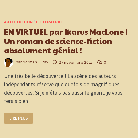
AUTO-ÉDITION
/
LITTERATURE
EN VIRTUEL par Ikarus MacLone !
Un roman de science-fiction
absolument génial !
par
Norman T. Ray
27 novembre 2025
0
Une très belle découverte ! La scène des auteurs
indépendants réserve quelquefois de magnifiques
découvertes. Si je n’étais pas aussi feignant, je vous
ferais bien …
EN
LIRE PLUS
VIRTUEL
PAR
IKARUS
MACLONE
!