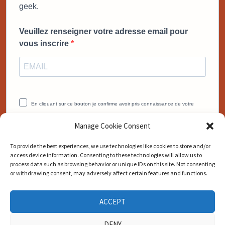
geek.
Veuillez renseigner votre adresse email pour
vous inscrire
En cliquant sur ce bouton je confirme avoir pris connaissance de votre
politique de confidentialité.
Manage Cookie Consent
Vous pouvez vous désinscrire à tout moment en cliquant sur le lien
présent dans nos emails.
To provide the best experiences, we use technologies like cookies to store and/or
access device information. Consenting to these technologies will allow us to
JE VEUX MON BONUS MAINTENANT
process data such as browsing behavior or unique IDs on this site. Not consenting
or withdrawing consent, may adversely affect certain features and functions.
ACCEPT
DENY