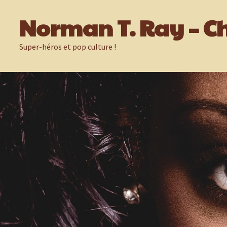
Passer
Norman T. Ray – Ch
au
contenu
Super-héros et pop culture !