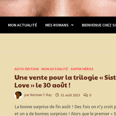
MON ACTUALITÉ
MES ROMANS
BIENVENUE CHEZ SI
AUTO-ÉDITION
/
MON ACTUALITÉ
/
SUPER HÉROS
Une vente pour la trilogie « Sis
Love » le 30 août !
par
Norman T. Ray
31 août 2023
0
La bonne surprise de fin août ! Des fois on n’y croit 
et on a de bonnes surprises ! Alors que le premier « S