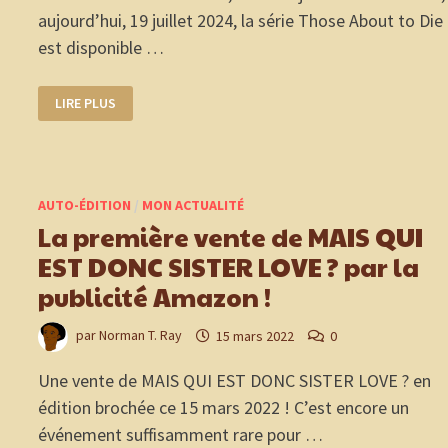
aujourd’hui, 19 juillet 2024, la série Those About to Die
est disponible …
THOSE
LIRE PLUS
ABOUT
TO
DIE,
SÉRIE
PEPLUM
MAGNIFIQUE
AVEC
AUTO-ÉDITION
/
MON ACTUALITÉ
SARA
MARTINS
La première vente de MAIS QUI
!
#AMAZON
EST DONC SISTER LOVE ? par la
#PRIMEVIDEO
publicité Amazon !
par
Norman T. Ray
15 mars 2022
0
Une vente de MAIS QUI EST DONC SISTER LOVE ? en
édition brochée ce 15 mars 2022 ! C’est encore un
événement suffisamment rare pour …