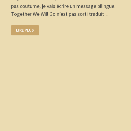
pas coutume, je vais écrire un message bilingue.
Together We Will Go n’est pas sorti traduit …
TOGETHER
LIRE PLUS
WE
WILL
GO
PAR
J.
MICHAEL
STRACZYNSKI,
HEART-
BREAKING
(BOULEVERSANT)
!