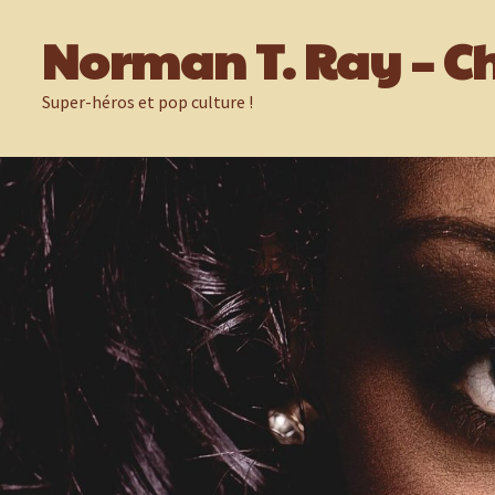
Passer
Norman T. Ray – Ch
au
contenu
Super-héros et pop culture !