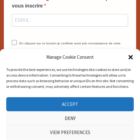
vous inscrire
En cliquant sur ce bouton je confirme avoir pris connaissance de votre
politique de confidentialité.
Manage Cookie Consent
Vous pouvez vous désinscrire à tout moment en cliquant sur le lien
présent dans nos emails.
To provide the best experiences, we use technologies like cookies to store and/or
access device information. Consenting to these technologies will allow us to
JE VEUX MON BONUS MAINTENANT
process data such as browsing behavior or unique IDs on this site. Not consenting
or withdrawing consent, may adversely affect certain features and functions.
ACCEPT
DENY
VIEW PREFERENCES
Copyright © 2026
Norman T. Ray - Chez Sister Love
. Alimenté