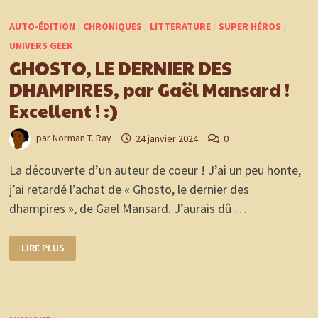
UN
ROMAN
AUTO-ÉDITION
/
CHRONIQUES
/
LITTERATURE
/
SUPER HÉROS
/
DE
SCIENCE-
UNIVERS GEEK
FICTION
ABSOLUMENT
GHOSTO, LE DERNIER DES
GÉNIAL
!
DHAMPIRES, par Gaël Mansard !
Excellent ! :)
par
Norman T. Ray
24 janvier 2024
0
La découverte d’un auteur de coeur ! J’ai un peu honte,
j’ai retardé l’achat de « Ghosto, le dernier des
dhampires », de Gaël Mansard. J’aurais dû …
GHOSTO,
LIRE PLUS
LE
DERNIER
DES
DHAMPIRES,
PAR
GAËL
MANSARD