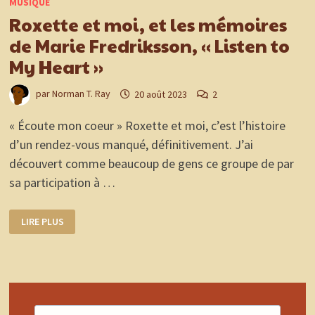
MUSIQUE
!
EXCELLENT
Roxette et moi, et les mémoires
!
:)
de Marie Fredriksson, « Listen to
My Heart »
par
Norman T. Ray
20 août 2023
2
« Écoute mon coeur » Roxette et moi, c’est l’histoire
d’un rendez-vous manqué, définitivement. J’ai
découvert comme beaucoup de gens ce groupe de par
sa participation à …
ROXETTE
LIRE PLUS
ET
MOI,
ET
LES
MÉMOIRES
DE
MARIE
FREDRIKSSON,
« LISTEN
TO