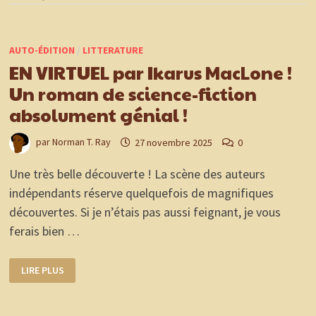
AUTO-ÉDITION
/
LITTERATURE
EN VIRTUEL par Ikarus MacLone !
Un roman de science-fiction
absolument génial !
par
Norman T. Ray
27 novembre 2025
0
Une très belle découverte ! La scène des auteurs
indépendants réserve quelquefois de magnifiques
découvertes. Si je n’étais pas aussi feignant, je vous
ferais bien …
EN
LIRE PLUS
VIRTUEL
PAR
IKARUS
MACLONE
!