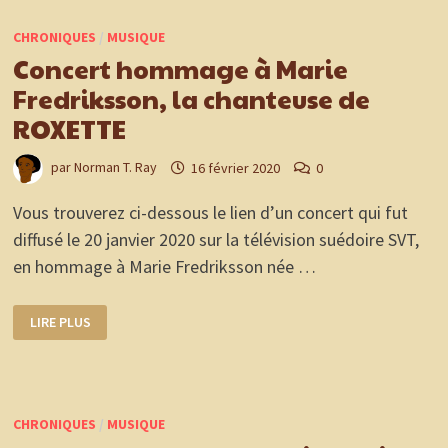
DE
MARIE
CHRONIQUES
/
MUSIQUE
FREDRIKSSON,
« LISTEN
Concert hommage à Marie
TO
MY
Fredriksson, la chanteuse de
HEART »
ROXETTE
par
Norman T. Ray
16 février 2020
0
Vous trouverez ci-dessous le lien d’un concert qui fut
diffusé le 20 janvier 2020 sur la télévision suédoire SVT,
en hommage à Marie Fredriksson née …
CONCERT
LIRE PLUS
HOMMAGE
À
MARIE
FREDRIKSSON,
LA
CHANTEUSE
DE
CHRONIQUES
/
MUSIQUE
ROXETTE