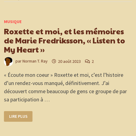
MUSIQUE
Roxette et moi, et les mémoires
de Marie Fredriksson, « Listen to
My Heart »
par
Norman T. Ray
20 août 2023
2
« Écoute mon coeur » Roxette et moi, c’est l’histoire
d’un rendez-vous manqué, définitivement. J’ai
découvert comme beaucoup de gens ce groupe de par
sa participation à …
ROXETTE
LIRE PLUS
ET
MOI,
ET
LES
MÉMOIRES