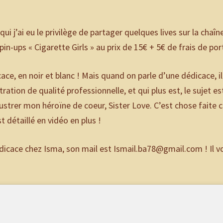
ui j’ai eu le privilège de partager quelques lives sur la chaîn
in-ups « Cigarette Girls » au prix de 15€ + 5€ de frais de por
ace, en noir et blanc ! Mais quand on parle d’une dédicace, il
stration de qualité professionnelle, et qui plus est, le sujet es
llustrer mon héroïne de coeur, Sister Love. C’est chose faite 
 détaillé en vidéo en plus !
icace chez Isma, son mail est Ismail.ba78@gmail.com ! Il v