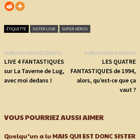
ÉTIQUETTÉ
SISTER LOVE
SUPER HÉROS
Navigation
Publication
P
PUBLICATION PRÉCÉDENTE
PUBLICATION SUIVANTE
précédente :
s
LIVE 4 FANTASTIQUES
LES QUATRE
de
sur La Taverne de Lug,
FANTASTIQUES de 1994,
l’article
avec moi dedans !
alors, qu’est-ce que ça
vaut ?
VOUS POURRIEZ AUSSI AIMER
Quelqu’un a lu MAIS QUI EST DONC SISTER