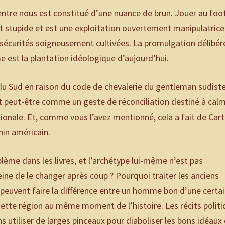
ntre nous est constitué d’une nuance de brun. Jouer au foot
nt stupide et est une exploitation ouvertement manipulatrice
’insécurités soigneusement cultivées. La promulgation délibér
ime est la plantation idéologique d’aujourd’hui.
du Sud en raison du code de chevalerie du gentleman sudiste
et peut-être comme un geste de réconciliation destiné à cal
ationale. Et, comme vous l’avez mentionné, cela a fait de Cart
in américain.
lème dans les livres, et l’archétype lui-même n’est pas
ne de le changer après coup ? Pourquoi traiter les anciens
 peuvent faire la différence entre un homme bon d’une certa
 cette région au même moment de l’histoire. Les récits polit
 utiliser de larges pinceaux pour diaboliser les bons idéaux 