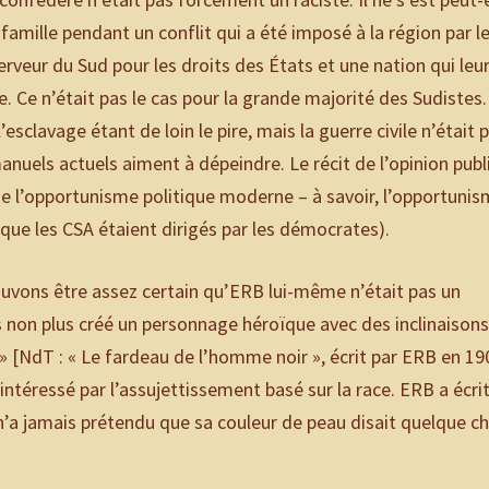
famille pendant un conflit qui a été imposé à la région par l
erveur du Sud pour les droits des États et une nation qui leu
 Ce n’était pas le cas pour la grande majorité des Sudistes.
esclavage étant de loin le pire, mais la guerre civile n’était 
anuels actuels aiment à dépeindre. Le récit de l’opinion pub
e l’opportunisme politique moderne – à savoir, l’opportuni
 que les CSA étaient dirigés par les démocrates).
pouvons être assez certain qu’ERB lui-même n’était pas un
s non plus créé un personnage héroïque avec des inclinaison
n » [NdT : « Le fardeau de l’homme noir », écrit par ERB en 19
 intéressé par l’assujettissement basé sur la race. ERB a écri
’a jamais prétendu que sa couleur de peau disait quelque c