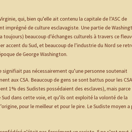
irginie, qui, bien qu’elle ait contenu la capitale de l’ASC de
nt imprégné de culture esclavagiste. Une partie de Washing
 y a toujours) beaucoup d’échanges culturels à travers ce fleuv
er accent du Sud, et beaucoup de l’industrie du Nord se ret
l’époque de George Washington.
ne signifiait pas nécessairement qu’une personne soutenait
ement aux CSA. Beaucoup de gens se sont battus pour les CS
ement 1% des Sudistes possédaient des esclaves), mais parce
e Sud dans cette voie, et qu’ils ont exploité la volonté de la
rigine, pour le meilleur et pour le pire. Le Sudiste moyen a
onfédéré n’était pas forcément un raciste. Il ne s’est peut-