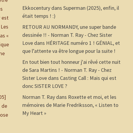
Ekkocentury
dans
Superman (2025), enfin, il
es
était temps ! :)
r est
 Les
RETOUR AU NORMANDY, une super bande
dessinée !! - Norman T. Ray - Chez Sister
pas «
Love
dans
HÉRITAGE numéro 1 ! GÉNIAL, et
lique
que l’attente va être longue pour la suite !
sme
En tout bien tout honneur j'ai rêvé cette nuit
de Sara Martins ! - Norman T. Ray - Chez
Sister Love
dans
Casting Call : Mais qui est
donc SISTER LOVE ?
s
05]
Norman T. Ray
dans
Roxette et moi, et les
mémoires de Marie Fredriksson, « Listen to
t de
My Heart »
hose