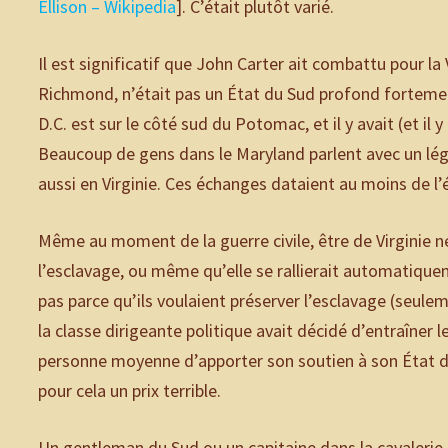
Ellison – Wikipedia
]. C’était plutôt varié.
Il est significatif que John Carter ait combattu pour la V
Richmond, n’était pas un État du Sud profond forteme
D.C. est sur le côté sud du Potomac, et il y avait (et il
Beaucoup de gens dans le Maryland parlent avec un lég
aussi en Virginie. Ces échanges dataient au moins de 
Même au moment de la guerre civile, être de Virginie 
l’esclavage, ou même qu’elle se rallierait automatiqu
pas parce qu’ils voulaient préserver l’esclavage (seul
la classe dirigeante politique avait décidé d’entraîner l
personne moyenne d’apporter son soutien à son État d’o
pour cela un prix terrible.
Un gentleman du Sud ou un capitaine dans la cavalerie c