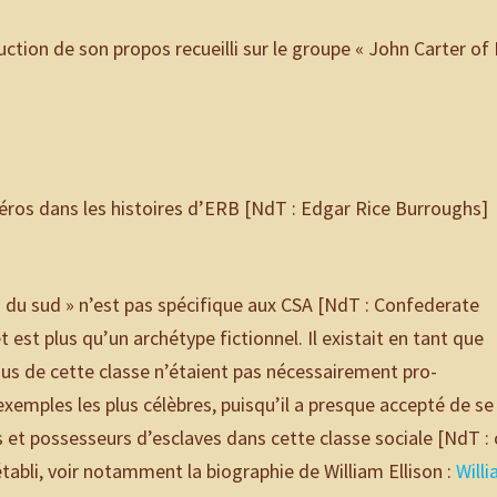
uction de son propos recueilli sur le groupe « John Carter of
 héros dans les histoires d’ERB [NdT : Edgar Rice Burroughs]
an du sud » n’est pas spécifique aux CSA [NdT : Confederate
est plus qu’un archétype fictionnel. Il existait en tant que
vidus de cette classe n’étaient pas nécessairement pro-
exemples les plus célèbres, puisqu’il a presque accepté de se
s et possesseurs d’esclaves dans cette classe sociale [NdT : 
établi, voir notamment la biographie de William Ellison :
Will