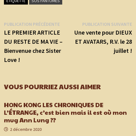
ÉTIQUETTÉ
SOS FANTÔMES
Navigation
Publication
P
PUBLICATION PRÉCÉDENTE
PUBLICATION SUIVANTE
précédente :
s
LE PREMIER ARTICLE
Une vente pour DIEUX
de
DU RESTE DE MA VIE –
ET AVATARS, R.V. le 28
l’article
Bienvenue chez Sister
juillet !
Love !
VOUS POURRIEZ AUSSI AIMER
HONG KONG LES CHRONIQUES DE
L’ÉTRANGE, c’est bien mais il est où mon
mug Ann Lung ??
2 décembre 2020