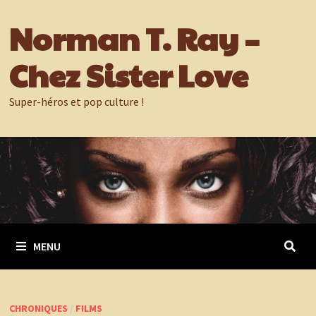
Passer
Norman T. Ray –
au
contenu
Chez Sister Love
Super-héros et pop culture !
MENU
CHRONIQUES
/
FILMS