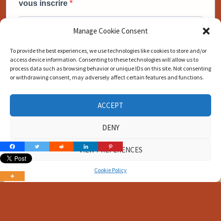
vous inscrire
Manage Cookie Consent
To provide the best experiences, we use technologies like cookies to store and/or
access device information. Consenting to these technologies will allow us to
En cliquant sur ce bouton je confirme avoir pris connaissance de votre
process data such as browsing behavior or unique IDs on this site. Not consenting
politique de confidentialité.
or withdrawing consent, may adversely affect certain features and functions.
Vous pouvez vous désinscrire à tout moment en cliquant sur le lien
présent dans nos emails.
ACCEPT
JE VEUX MON BONUS MAINTENANT
DENY
VIEW PREFERENCES
Cookie Policy
Copyright © 2026
Norman T. Ray - Chez Sister Love
. Alimenté
par
WordPress
et
Bam
.