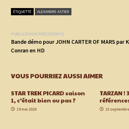
ÉTIQUETTÉ
ALEXANDRE ASTIER
Navigation
Publication
PUBLICATION PRÉCÉDENTE
précédente :
Bande démo pour JOHN CARTER OF MARS par K
de
Conran en HD
l’article
VOUS POURRIEZ AUSSI AIMER
STAR TREK PICARD saison
TARZAN ! 3
1, c’était bien ou pas ?
référence
19 mai 2020
23 septembre