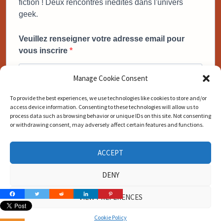
fiction ! Deux rencontres inédites dans l'univers
geek.
Veuillez renseigner votre adresse email pour
vous inscrire
Manage Cookie Consent
To provide the best experiences, we use technologies like cookies to store and/or
access device information. Consenting to these technologies will allow us to
En cliquant sur ce bouton je confirme avoir pris connaissance de votre
process data such as browsing behavior or unique IDs on this site. Not consenting
politique de confidentialité.
or withdrawing consent, may adversely affect certain features and functions.
Vous pouvez vous désinscrire à tout moment en cliquant sur le lien
présent dans nos emails.
ACCEPT
JE VEUX MON BONUS MAINTENANT
DENY
VIEW PREFERENCES
Cookie Policy