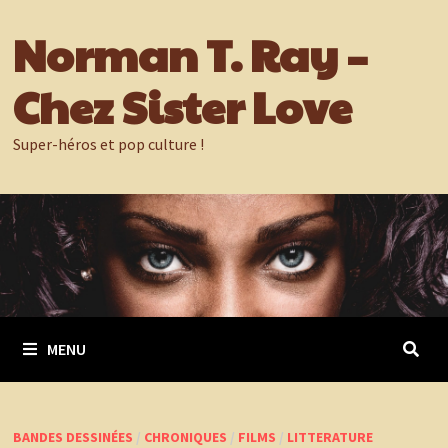
Passer
Norman T. Ray –
au
contenu
Chez Sister Love
Super-héros et pop culture !
MENU
BANDES DESSINÉES
/
CHRONIQUES
/
FILMS
/
LITTERATURE