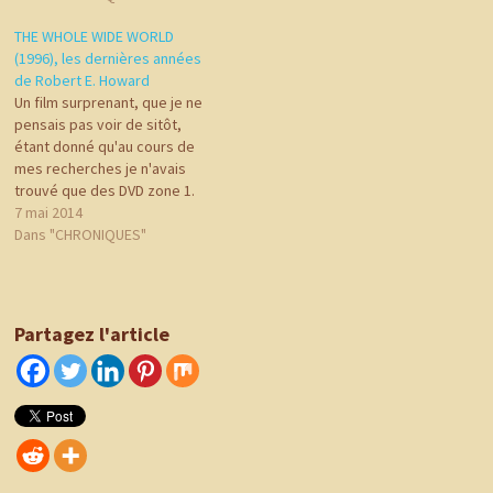
THE WHOLE WIDE WORLD
(1996), les dernières années
de Robert E. Howard
Un film surprenant, que je ne
pensais pas voir de sitôt,
étant donné qu'au cours de
mes recherches je n'avais
trouvé que des DVD zone 1.
The Whole Wide World est un
7 mai 2014
film de 1996 qui raconte la
Dans "CHRONIQUES"
relation tumultueuse entre
l'écrivain Robert Erwin
Howard, le créateur du
célèbre Conan…
Partagez l'article