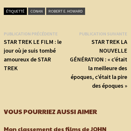
ÉTIQUETTÉ
CONAN
ROBERT E. HOWARD
Navigation
Publication
P
PUBLICATION PRÉCÉDENTE
PUBLICATION SUIVANTE
précédente :
s
STAR TREK LE FILM : le
STAR TREK LA
de
jour où je suis tombé
NOUVELLE
l’article
amoureux de STAR
GÉNÉRATION : « c’était
TREK
la meilleure des
époques, c’était la pire
des époques »
VOUS POURRIEZ AUSSI AIMER
Mon classement des films de JOHN