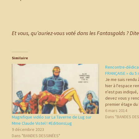
Et vous, qu’auriez-vous voté dans les Fantasgolds ? Dit
Similaire
Rencontre-dédica
FRANÇAISE » du 5
Je me suis rendu 
hier à l'espace r
n'est pas indiqué,
devez vous y rend
premier étage du b
Etaient présent Ro
6 mars 2014
scénariste, écriva
Dans "BANDES DES
Magnifique vidéo sur La Taverne de Lug sur
(dont La…
Mme Claude Vistel ! #EditionsLug
9 décembre 2023
Dans "BANDES DESSINÉES"