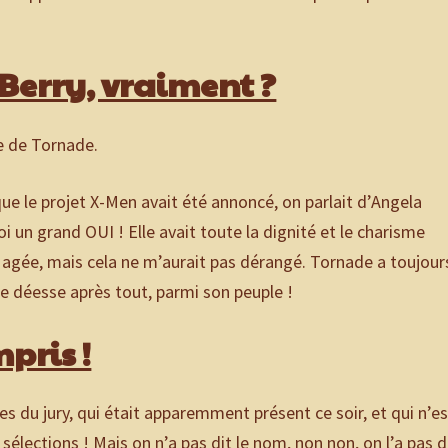
Berry, vraiment ?
le de Tornade.
ue le projet X-Men avait été annoncé, on parlait d’Angela
i un grand OUI ! Elle avait toute la dignité et le charisme
us agée, mais cela ne m’aurait pas dérangé. Tornade a toujour
ne déesse après tout, parmi son peuple !
mpris !
du jury, qui était apparemment présent ce soir, et qui n’es
 sélections ! Mais on n’a pas dit le nom, non non, on l’a pas d