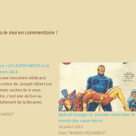
es-le moi en commentaire !
ce « LES SUPER-HÉROS À LA
 mars 2014
à une rencontre-dédicace
encontre de Joseph Gibert (ce
 mais sachez-le si vous
re, c'est une alcôve au
âtiment de la librairie).
main d'Huissier,
in et auteur de jeu de rôle
SINÉES"
Spécial Strange 33 : premier achat dans le
monde des super-héros
18 juillet 2013
Dans "BANDES DESSINÉES"