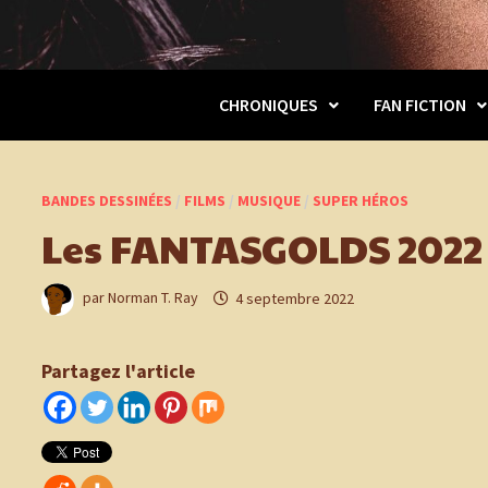
CHRONIQUES
FAN FICTION
BANDES DESSINÉES
/
FILMS
/
MUSIQUE
/
SUPER HÉROS
Les FANTASGOLDS 2022 !
par
Norman T. Ray
4 septembre 2022
Partagez l'article