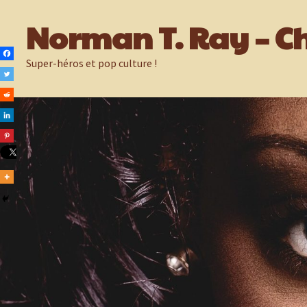
Passer
Norman T. Ray – Ch
au
contenu
Super-héros et pop culture !