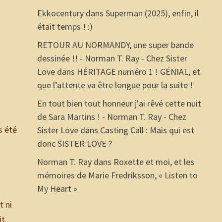
Ekkocentury
dans
Superman (2025), enfin, il
était temps ! :)
RETOUR AU NORMANDY, une super bande
dessinée !! - Norman T. Ray - Chez Sister
Love
dans
HÉRITAGE numéro 1 ! GÉNIAL, et
que l’attente va être longue pour la suite !
En tout bien tout honneur j'ai rêvé cette nuit
de Sara Martins ! - Norman T. Ray - Chez
s été
Sister Love
dans
Casting Call : Mais qui est
donc SISTER LOVE ?
Norman T. Ray
dans
Roxette et moi, et les
mémoires de Marie Fredriksson, « Listen to
My Heart »
t ni
it.