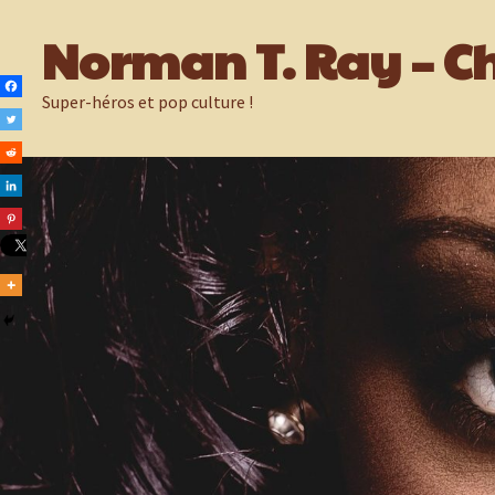
Passer
Norman T. Ray – Ch
au
contenu
Super-héros et pop culture !