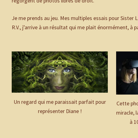
regorgent de photos libres de droit.
Je me prends au jeu. Mes multiples essais pour Sister 
R.V., j’arrive à un résultat qui me plait énormément, à p
Un regard qui me paraissait parfait pour
Cette ph
représenter Diane !
miracle, 
à 1